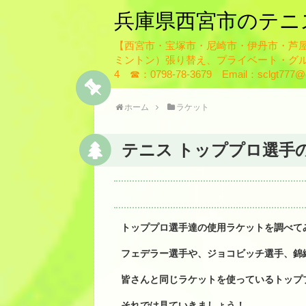
兵庫県西宮市のテニ
【西宮市・宝塚市・尼崎市・伊丹市・芦
ミントン）張り替え、プライベート・グル
4 ☎：0798-78-3679 Email：sclgt777@g
ホーム
ラケット
テニス トッププロ選手
トッププロ選手達の使用ラケットを調べて
フェデラー選手や、ジョコビッチ選手、錦
皆さんと同じラケットを使っているトップ
それでは見ていきましょう！