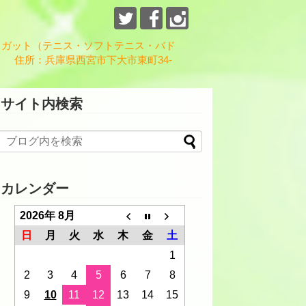
、ガット（テニス・ソフトテニス・バド
 住所：兵庫県西宮市下大市東町34-
サイト内検索
カレンダー
2026年 8月
日
月
火
水
木
金
土
1
2
3
4
5
6
7
8
9
10
11
12
13
14
15