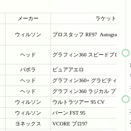
テニスレッスン予定表
店舗販売商品
メーカー
ラケット名
硬式テニスラケット
ウィルソン
プロスタッフ RF97 Autograph
ソフトテニスラケット
中古硬式テニスラケット
ヘッド
グラフィン360 スピードプロ
ラケット購入時の特典
バボラ
ピュアアエロ
硬式ナチュラルガット
ヘッド
グラフィン360+ グラビティ プロ
硬式ナイロンガット
ヘッド
グラフィン360 ラジカル プロ
硬式ポリガット
ウィルソン
ウルトラツアー 95 CV
ソフトテニスガット
ウィルソン
バーン FST 95
ヨネックス
VCORE プロ97
バドミントンガット