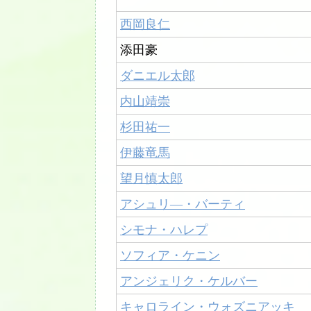
西岡良仁
添田豪
ダニエル太郎
内山靖崇
杉田祐一
伊藤竜馬
望月慎太郎
アシュリ―・バーティ
シモナ・ハレプ
ソフィア・ケニン
アンジェリク・ケルバー
キャロライン・ウォズニアッキ