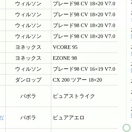
ウィルソン
ブレード98 CV 18×20 V7.0
シューズ
ウィルソン
ブレード98 CV 18×20 V7.0
シダス・インソール
ウィルソン
ブレード98 CV 18×20 V7.0
グリップテープ
ウィルソン
ブレード98 CV 18×20 V7.0
振動止め
ヨネックス
VCORE 95
ボール関係
ヨネックス
EZONE 98
バドミントンシャトル
ウィルソン
ブレード98 CV 16×19 V7.0
ダンロップ
CX 200 ツアー 18×20
工賃色々
バボラ
ピュアストライク
アクセス・お問い合わせ
駐車場への行き方
駐車場への行き方（宝塚方面から来られる場合）
ガ
バボラ
ピュアアエロ
駐車場への行き方（西宮北口・伊丹・尼崎方面か