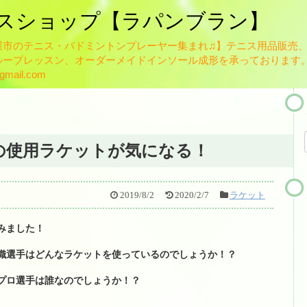
スショップ【ラパンブラン】
屋市のテニス・バドミントンプレーヤー集まれ♫】テニス用品販売
HOME
ープレッスン、オーダーメイドインソール成形を承っております。
ブログ
mail.com
お知らせ一覧
スタッフ紹介
の使用ラケットが気になる！
佐藤英治
瀬藤祐司
2019/8/2
2020/2/7
ラケット
ガット張り替え
みました！
テニスレッスンについて
織選手はどんなラケットを使っているのでしょうか！？
レッスン規定
プロ選手は誰なのでしょうか！？