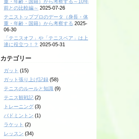
重・年齢・国籍）から考察する～10年
前との比較編～
2025-07-26
テニストッププロのデータ（身長・体
重・年齢・国籍）から考察する
2025-
06-30
「テニスオフ」や「テニスベア」は上
達に役立つ！？
2025-05-31
カテゴリー
ガット
(15)
ガット張り上げ記録
(58)
テニスのルールと知識
(9)
テニス観戦記
(2)
プロ
トレーニング
(3)
バドミントン
(1)
プロ
ラケット
(2)
レッスン
(34)