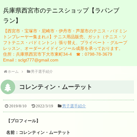
兵庫県西宮市のテニスショップ【ラパンブ
ラン】
HOME
【西宮市・宝塚市・尼崎市・伊丹市・芦屋市のテニス・バドミン
ブログ
トンプレーヤー集まれ♫】テニス用品販売、ガット（テニス・ソ
フトテニス・バドミントン）張り替え、プライベート・グループ
お知らせ一覧
レッスン、オーダーメイドインソール成形を承っております。
住所：兵庫県西宮市下大市東町34-4 ☎：0798-78-3679
スタッフ紹介
Email：sclgt777@gmail.com
佐藤英治
ホーム
男子選手紹介
瀬藤祐司
コレンティン・ムーテット
ガット張り替え
2019/8/10
2022/3/19
男子選手紹介
テニスレッスンについて
【プロフィール】
レッスン規定
名前：コレンティン・ムーテット