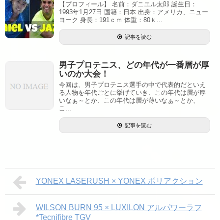
【プロフィール】 名前：ダニエル太郎 誕生日：
1993年1月27日 国籍：日本 出身：アメリカ、ニュー
ヨーク 身長：191ｃｍ 体重：80ｋ...
記事を読む
男子プロテニス、どの年代が一番層が厚
いのか大会！
今回は、男子プロテニス選手の中で代表的だといえ
る人物を年代ごとに挙げていき、この年代は層が厚
いなぁ～とか、この年代は層が薄いなぁ～とか、
こ...
記事を読む
YONEX LASERUSH × YONEX ポリアクション
WILSON BURN 95 × LUXILON アルパワーラフ
*Tecnifibre TGV