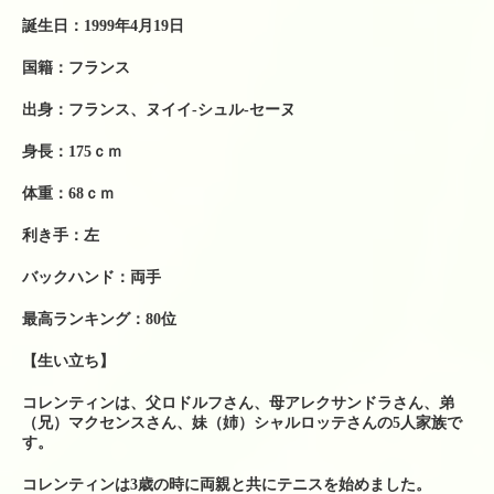
テニスレッスン予定表
誕生日：1999年4月19日
店舗販売商品
国籍：フランス
硬式テニスラケット
出身：フランス、ヌイイ-シュル-セーヌ
ソフトテニスラケット
身長：175ｃｍ
中古硬式テニスラケット
体重：68ｃｍ
ラケット購入時の特典
利き手：左
硬式ナチュラルガット
バックハンド：両手
最高ランキング：80位
硬式ナイロンガット
【生い立ち】
硬式ポリガット
コレンティンは、父ロドルフさん、母アレクサンドラさん、弟
ソフトテニスガット
（兄）マクセンスさん、妹（姉）シャルロッテさんの5人家族で
す。
バドミントンガット
コレンティンは3歳の時に両親と共にテニスを始めました。