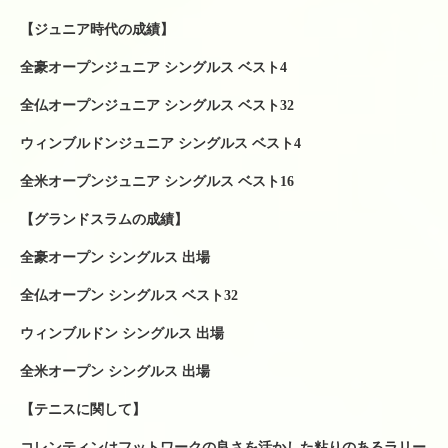
シューズ
【ジュニア時代の成績】
シダス・インソール
全豪オープンジュニア シングルス ベスト4
グリップテープ
全仏オープンジュニア シングルス ベスト32
ウィンブルドンジュニア シングルス ベスト4
振動止め
全米オープンジュニア シングルス ベスト16
ボール関係
【グランドスラムの成績】
バドミントンシャトル
全豪オープン シングルス 出場
工賃色々
全仏オープン シングルス ベスト32
アクセス・お問い合わせ
ウィンブルドン シングルス 出場
駐車場への行き方
全米オープン シングルス 出場
駐車場への行き方（宝塚方面から来られる場合）
【テニスに関して】
駐車場への行き方（西宮北口・伊丹・尼崎方面か
コレンティンはフットワークの良さを活かした粘りのあるラリー