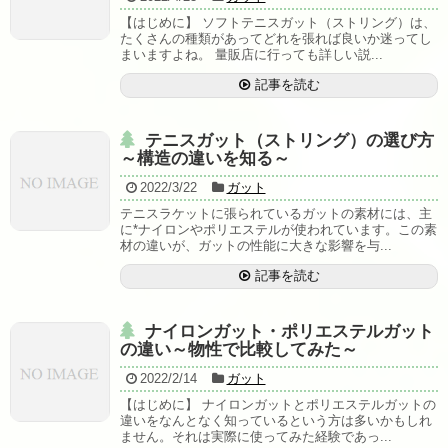
シューズ
【はじめに】 ソフトテニスガット（ストリング）は、
たくさんの種類があってどれを張れば良いか迷ってし
まいますよね。 量販店に行っても詳しい説...
シダス・インソール
記事を読む
グリップテープ
テニスガット（ストリング）の選び方
振動止め
～構造の違いを知る～
2022/3/22
ガット
ボール関係
テニスラケットに張られているガットの素材には、主
に*ナイロンやポリエステルが使われています。この素
バドミントンシャトル
材の違いが、ガットの性能に大きな影響を与...
工賃色々
記事を読む
アクセス・お問い合わせ
ナイロンガット・ポリエステルガット
の違い～物性で比較してみた～
駐車場への行き方
2022/2/14
ガット
駐車場への行き方（宝塚方面から来られる場合）
【はじめに】 ナイロンガットとポリエステルガットの
違いをなんとなく知っているという方は多いかもしれ
駐車場への行き方（西宮北口・伊丹・尼崎方面か
ません。それは実際に使ってみた経験であっ...