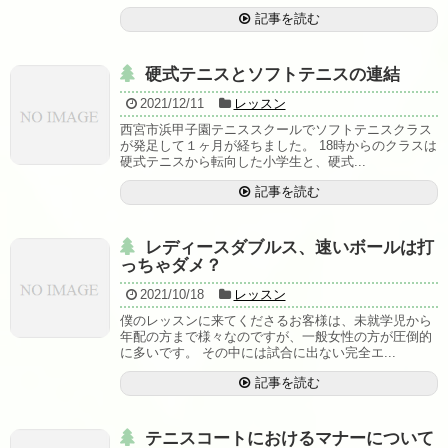
ら来られる場合）
記事を読む
硬式テニスとソフトテニスの連結
2021/12/11
レッスン
西宮市浜甲子園テニススクールでソフトテニスクラス
が発足して１ヶ月が経ちました。 18時からのクラスは
硬式テニスから転向した小学生と、硬式...
記事を読む
レディースダブルス、速いボールは打
っちゃダメ？
2021/10/18
レッスン
僕のレッスンに来てくださるお客様は、未就学児から
年配の方まで様々なのですが、一般女性の方が圧倒的
に多いです。 その中には試合に出ない完全エ...
記事を読む
テニスコートにおけるマナーについて