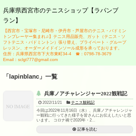
兵庫県西宮市のテニスショップ【ラパンブ
ラン】
HOME
【西宮市・宝塚市・尼崎市・伊丹市・芦屋市のテニス・バドミン
ブログ
トンプレーヤー集まれ♫】テニス用品販売、ガット（テニス・ソ
フトテニス・バドミントン）張り替え、プライベート・グループ
お知らせ一覧
レッスン、オーダーメイドインソール成形を承っております。
住所：兵庫県西宮市下大市東町34-4 ☎：0798-78-3679
スタッフ紹介
Email：sclgt777@gmail.com
佐藤英治
「
lapinblanc
」
一覧
瀬藤祐司
兵庫ノアチャレンジャー2022観戦記
ガット張り替え
2022/11/21
テニス観戦記
今回は2022年11月16日（水）、兵庫ノアチャレンジャ
テニスレッスンについて
ー観戦に行ってきた様子を皆さんにお伝えしたいと思
います。 コロナ禍で2020年・2...
レッスン規定
記事を読む