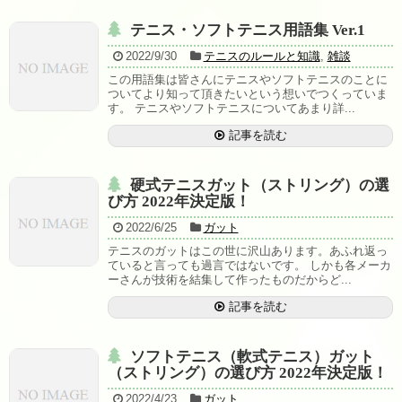
テニスレッスン予定表
テニス・ソフトテニス用語集 Ver.1
店舗販売商品
2022/9/30
テニスのルールと知識
,
雑談
硬式テニスラケット
この用語集は皆さんにテニスやソフトテニスのことに
ついてより知って頂きたいという想いでつくっていま
す。 テニスやソフトテニスについてあまり詳...
ソフトテニスラケット
記事を読む
中古硬式テニスラケット
硬式テニスガット（ストリング）の選
ラケット購入時の特典
び方 2022年決定版！
硬式ナチュラルガット
2022/6/25
ガット
テニスのガットはこの世に沢山あります。あふれ返っ
硬式ナイロンガット
ていると言っても過言ではないです。 しかも各メーカ
ーさんが技術を結集して作ったものだからど...
硬式ポリガット
記事を読む
ソフトテニスガット
ソフトテニス（軟式テニス）ガット
（ストリング）の選び方 2022年決定版！
バドミントンガット
2022/4/23
ガット