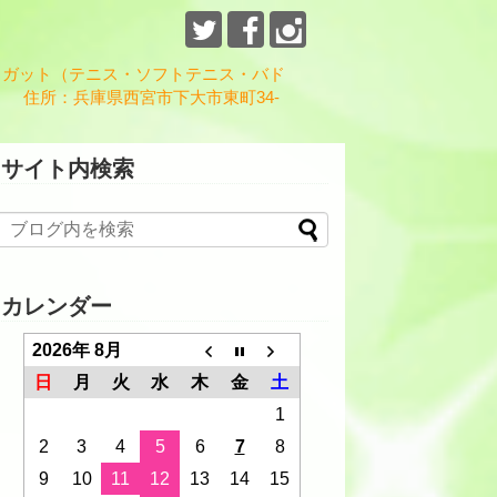
、ガット（テニス・ソフトテニス・バド
 住所：兵庫県西宮市下大市東町34-
サイト内検索
カレンダー
2026年 8月
日
月
火
水
木
金
土
1
2
3
4
5
6
7
8
9
10
11
12
13
14
15