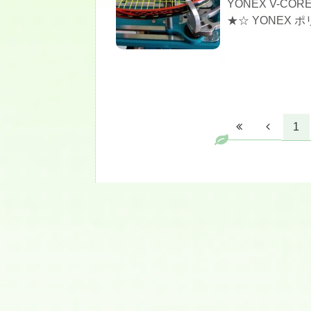
YONEX V-CO
★☆ YONEX 
1