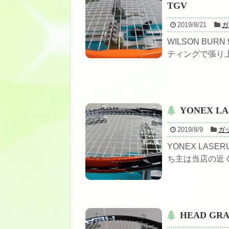
TGV
2019/8/21
ガ
WILSON BURN 
ティングで張り上
YONEX L
2019/8/9
ガ
YONEX LAS
ち主は当店の近く
HEAD GRAP