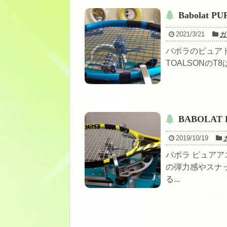
Babolat P
2021/3/21
ガ
バボラのピュアド
TOALSONの
BABOLAT 
2019/10/19
バボラ ピュアア
の弾力感やスナ
る...