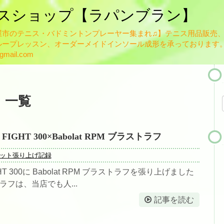
スショップ【ラパンブラン】
屋市のテニス・バドミントンプレーヤー集まれ♫】テニス用品販売
HOME
ープレッスン、オーダーメイドインソール成形を承っております。
ブログ
mail.com
お知らせ一覧
スタッフ紹介
」
一覧
佐藤英治
瀬藤祐司
e T FIGHT 300×Babolat RPM ブラストラフ
ット張り上げ記録
ガット張り替え
T FIGHT 300に Babolat RPM ブラストラフを張り上げました
テニスレッスンについて
ラフは、当店でも人...
レッスン規定
記事を読む