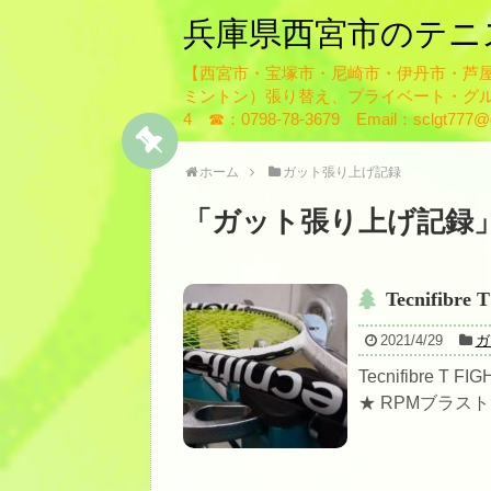
兵庫県西宮市のテニ
【西宮市・宝塚市・尼崎市・伊丹市・芦
ミントン）張り替え、プライベート・グル
4 ☎：0798-78-3679 Email：sclgt777@g
ホーム
ガット張り上げ記録
「
ガット張り上げ記録
Tecnifibr
2021/4/29
ガ
Tecnifibre 
★ RPMブラスト