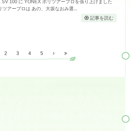
RE SV 100 に YONEX ポリツアープロを張り上げました
ポリツアープロは あの、大坂なおみ選...
記事を読む
2
3
4
5