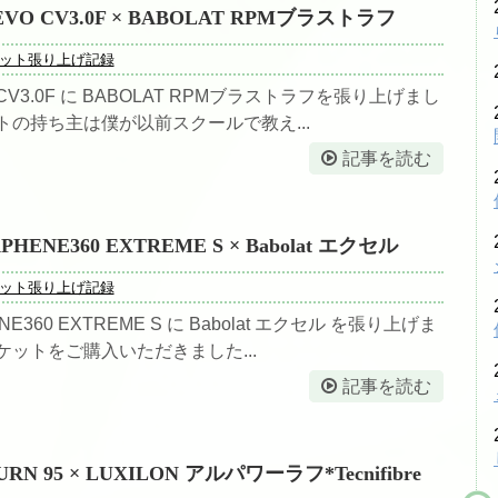
EVO CV3.0F × BABOLAT RPMブラストラフ
シューズ
ット張り上げ記録
シダス・インソール
O CV3.0F に BABOLAT RPMブラストラフを張り上げまし
グリップテープ
トの持ち主は僕が以前スクールで教え...
記事を読む
振動止め
ボール関係
PHENE360 EXTREME S × Babolat エクセル
バドミントンシャトル
ット張り上げ記録
工賃色々
NE360 EXTREME S に Babolat エクセル を張り上げま
ケットをご購入いただきました...
アクセス・お問い合わせ
記事を読む
駐車場への行き方
駐車場への行き方（宝塚方面から来られる場合）
URN 95 × LUXILON アルパワーラフ*Tecnifibre
駐車場への行き方（西宮北口・伊丹・尼崎方面か