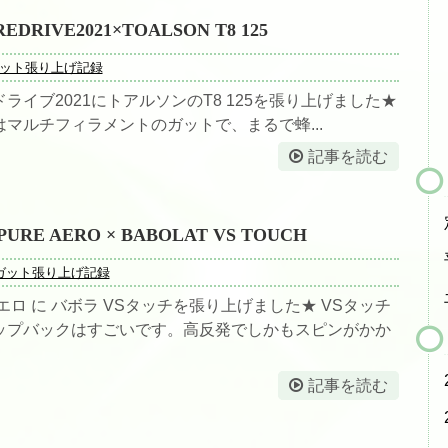
テニスレッスン予定表
UREDRIVE2021×TOALSON T8 125
店舗販売商品
ット張り上げ記録
硬式テニスラケット
ライブ2021にトアルソンのT8 125を張り上げました★
ソフトテニスラケット
T8はマルチフィラメントのガットで、まるで蜂...
記事を読む
中古硬式テニスラケット
ラケット購入時の特典
PURE AERO × BABOLAT VS TOUCH
硬式ナチュラルガット
ガット張り上げ記録
硬式ナイロンガット
エロ に バボラ VSタッチを張り上げました★ VSタッチ
ップバックはすごいです。高反発でしかもスピンがかか
硬式ポリガット
ソフトテニスガット
記事を読む
バドミントンガット