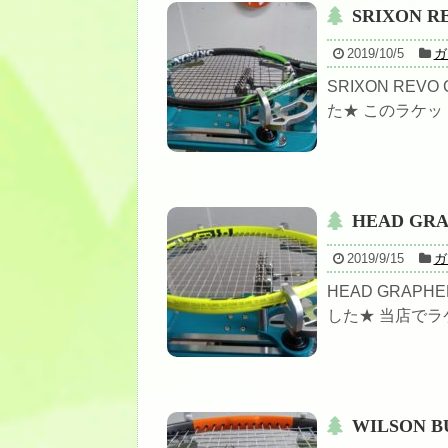
SRIXON R
2019/10/5
ガ
SRIXON REV
た★ このラケッ
HEAD GRA
2019/9/15
ガ
HEAD GRAPHE
した★ 当店でラ
WILSON B