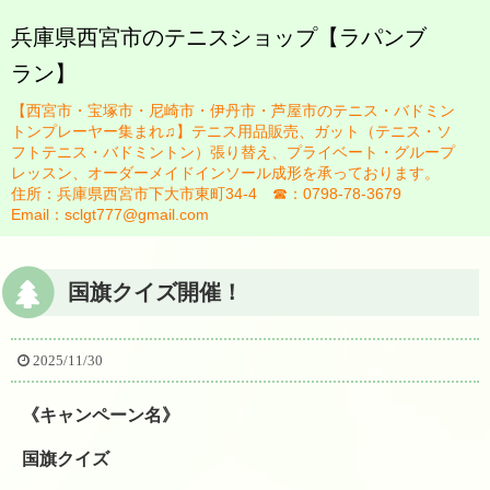
兵庫県西宮市のテニスショップ【ラパンブ
ラン】
HOME
【西宮市・宝塚市・尼崎市・伊丹市・芦屋市のテニス・バドミン
ブログ
トンプレーヤー集まれ♫】テニス用品販売、ガット（テニス・ソ
フトテニス・バドミントン）張り替え、プライベート・グループ
お知らせ一覧
レッスン、オーダーメイドインソール成形を承っております。
住所：兵庫県西宮市下大市東町34-4 ☎：0798-78-3679
スタッフ紹介
Email：sclgt777@gmail.com
佐藤英治
国旗クイズ開催！
瀬藤祐司
ガット張り替え
2025/11/30
テニスレッスンについて
《キャンペーン名》
レッスン規定
国旗クイズ