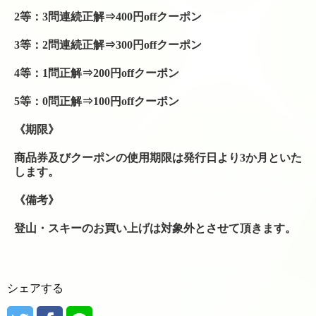
シューズ
2等：3問連続正解⇒400円offクーポン
シダス・インソール
3等：2問連続正解⇒300円offクーポン
4等：1問正解⇒200円offクーポン
グリップテープ
5等：0問正解⇒100円offクーポン
振動止め
《期限》
ボール関係
商品券及びクーポンの使用期限は発行日より3か月といた
バドミントンシャトル
します。
工賃色々
《備考》
登山・スキーのお買い上げは対象外とさせて頂きます。
アクセス・お問い合わせ
駐車場への行き方
駐車場への行き方（宝塚方面から来られる場合）
シェアする
駐車場への行き方（西宮北口・伊丹・尼崎方面か