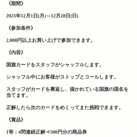
テニスレッスン予定表
《期間》
店舗販売商品
2025年12月1日(月)～12月28日(日)
硬式テニスラケット
《参加条件》
ソフトテニスラケット
2,000円以上お買い上げで参加できます。
中古硬式テニスラケット
《内容》
ラケット購入時の特典
国旗カードをスタッフがシャッフルします。
硬式ナチュラルガット
シャッフル中にお客様がストップとコールします。
スタッフがカードを裏返し、描かれている国旗の国名を
硬式ナイロンガット
当てます。
硬式ポリガット
正解したら次のカードをめくってまた挑戦できます。
ソフトテニスガット
《賞品》
バドミントンガット
1等：4問連続正解⇒500円分の商品券