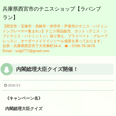
兵庫県西宮市のテニスショップ【ラパンブ
ラン】
HOME
【西宮市・宝塚市・尼崎市・伊丹市・芦屋市のテニス・バドミン
ブログ
トンプレーヤー集まれ♫】テニス用品販売、ガット（テニス・ソ
フトテニス・バドミントン）張り替え、プライベート・グループ
お知らせ一覧
レッスン、オーダーメイドインソール成形を承っております。
住所：兵庫県西宮市下大市東町34-4 ☎：0798-78-3679
スタッフ紹介
Email：sclgt777@gmail.com
佐藤英治
内閣総理大臣クイズ開催！
瀬藤祐司
ガット張り替え
2026/3/1
テニスレッスンについて
《キャンペーン名》
レッスン規定
内閣総理大臣クイズ