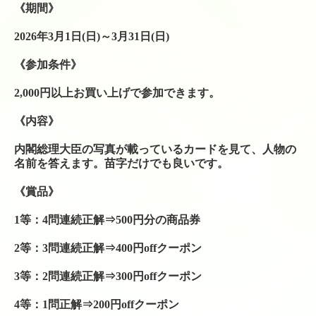
テニスレッスン予定表
《期間》
店舗販売商品
2026年3月1日(日)～3月31日(日)
硬式テニスラケット
《参加条件》
ソフトテニスラケット
2,000円以上お買い上げで参加できます。
中古硬式テニスラケット
《内容》
ラケット購入時の特典
内閣総理大臣の写真が載っているカードを見て、人物の
名前を答えます。苗字だけでも良いです。
硬式ナチュラルガット
《賞品》
硬式ナイロンガット
1等：4問連続正解⇒500円分の商品券
硬式ポリガット
2等：3問連続正解⇒400円offクーポン
ソフトテニスガット
3等：2問連続正解⇒300円offクーポン
バドミントンガット
4等：1問正解⇒200円offクーポン