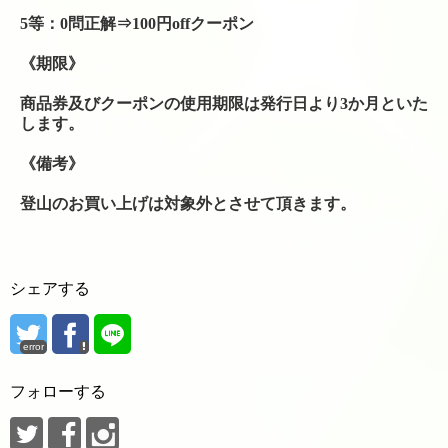
シューズ
5等：0問正解⇒100円offクーポン
シダス・インソール
《期限》
商品券及びクーポンの使用期限は発行日より3か月といた
グリップテープ
します。
振動止め
《備考》
ボール関係
登山のお買い上げは対象外とさせて頂きます。
バドミントンシャトル
工賃色々
シェアする
アクセス・お問い合わせ
error
駐車場への行き方
フォローする
駐車場への行き方（宝塚方面から来られる場合）
駐車場への行き方（西宮北口・伊丹・尼崎方面か