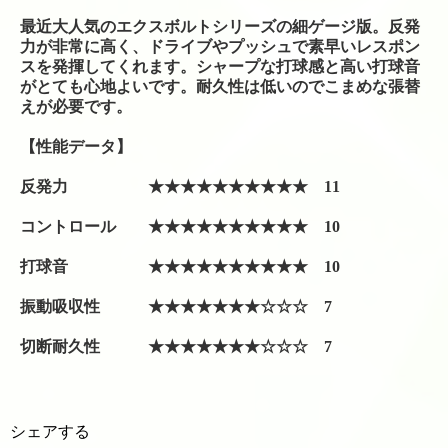
シューズ
最近大人気のエクスボルトシリーズの細ゲージ版。反発
力が非常に高く、ドライブやプッシュで素早いレスポン
シダス・インソール
スを発揮してくれます。シャープな打球感と高い打球音
がとても心地よいです。耐久性は低いのでこまめな張替
グリップテープ
えが必要です。
【性能データ】
振動止め
反発力 ★★★★★★★★★★ 11
ボール関係
コントロール ★★★★★★★★★★ 10
バドミントンシャトル
打球音 ★★★★★★★★★★ 10
工賃色々
振動吸収性 ★★★★★★★☆☆☆ 7
アクセス・お問い合わせ
切断耐久性 ★★★★★★★☆☆☆ 7
駐車場への行き方
駐車場への行き方（宝塚方面から来られる場合）
シェアする
駐車場への行き方（西宮北口・伊丹・尼崎方面か