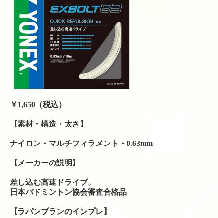
テニスレッスン予定表
店舗販売商品
硬式テニスラケット
ソフトテニスラケット
中古硬式テニスラケット
ラケット購入時の特典
￥1,650
（税込）
硬式ナチュラルガット
【素材・構造・太さ】
硬式ナイロンガット
ナイロン・マルチフィラメント・0.63mm
【メーカーの説明】
硬式ポリガット
差し込む高速ドライブ。
ソフトテニスガット
日本バドミントン協会審査合格品
バドミントンガット
【ラパンブランのインプレ】