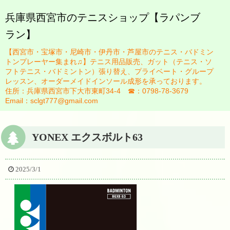
兵庫県西宮市のテニスショップ【ラパンブ
ラン】
HOME
【西宮市・宝塚市・尼崎市・伊丹市・芦屋市のテニス・バドミン
ブログ
トンプレーヤー集まれ♫】テニス用品販売、ガット（テニス・ソ
フトテニス・バドミントン）張り替え、プライベート・グループ
お知らせ一覧
レッスン、オーダーメイドインソール成形を承っております。
住所：兵庫県西宮市下大市東町34-4 ☎：0798-78-3679
スタッフ紹介
Email：sclgt777@gmail.com
佐藤英治
YONEX エクスボルト63
瀬藤祐司
ガット張り替え
2025/3/1
テニスレッスンについて
レッスン規定