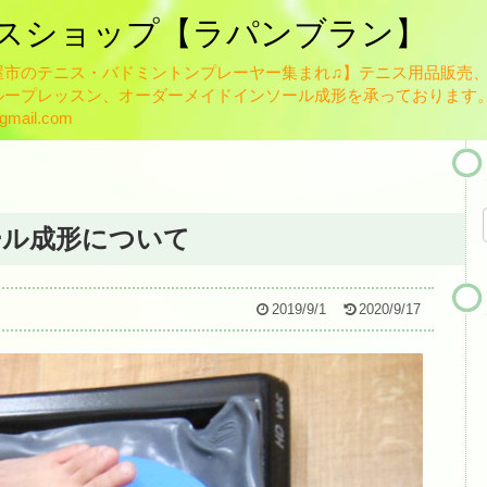
スショップ【ラパンブラン】
屋市のテニス・バドミントンプレーヤー集まれ♫】テニス用品販売
HOME
ープレッスン、オーダーメイドインソール成形を承っております。
ブログ
mail.com
お知らせ一覧
スタッフ紹介
ール成形について
佐藤英治
瀬藤祐司
2019/9/1
2020/9/17
ガット張り替え
テニスレッスンについて
レッスン規定