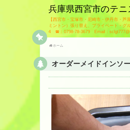
兵庫県西宮市のテニ
【西宮市・宝塚市・尼崎市・伊丹市・芦
ミントン）張り替え、プライベート・グル
4 ☎：0798-78-3679 Email：sclgt777@g
ホーム
オーダーメイドインソ