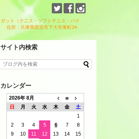
、ガット（テニス・ソフトテニス・バド
 住所：兵庫県西宮市下大市東町34-
サイト内検索
カレンダー
2026年 8月
日
月
火
水
木
金
土
1
2
3
4
5
6
7
8
9
10
11
12
13
14
15