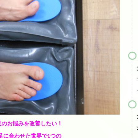
テニスレッスン予定表
店舗販売商品
硬式テニスラケット
ソフトテニスラケット
中古硬式テニスラケット
ラケット購入時の特典
硬式ナチュラルガット
硬式ナイロンガット
硬式ポリガット
ソフトテニスガット
足のお悩みを改善したい！
バドミントンガット
足に合わせた世界で1つの