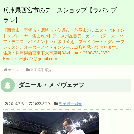
兵庫県西宮市のテニスショップ【ラパンブ
ラン】
HOME
【西宮市・宝塚市・尼崎市・伊丹市・芦屋市のテニス・バドミン
ブログ
トンプレーヤー集まれ♫】テニス用品販売、ガット（テニス・ソ
フトテニス・バドミントン）張り替え、プライベート・グループ
お知らせ一覧
レッスン、オーダーメイドインソール成形を承っております。
住所：兵庫県西宮市下大市東町34-4 ☎：0798-78-3679
スタッフ紹介
Email：sclgt777@gmail.com
佐藤英治
ホーム
男子選手紹介
瀬藤祐司
ダニール・メドヴェデフ
ガット張り替え
2019/8/3
2022/3/19
男子選手紹介
テニスレッスンについて
レッスン規定