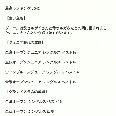
シューズ
最高ランキング：5位
シダス・インソール
【生い立ち】
グリップテープ
ダニールは父セルゲイさんと母オルガさんとの間に産まれまし
た。エレナさんという姉（妹）がいます。
振動止め
【ジュニア時代の成績】
ボール関係
全豪オープンジュニア シングルス ベスト16
バドミントンシャトル
全仏オープンジュニア シングルス ベスト16
工賃色々
ウィンブルドンジュニア シングルス ベスト32
全米オープンジュニア シングルス ベスト16
アクセス・お問い合わせ
【グランドスラムの成績】
駐車場への行き方
全豪オープン シングルス ベスト16
駐車場への行き方（宝塚方面から来られる場合）
全仏オープン シングルス 出場
駐車場への行き方（西宮北口・伊丹・尼崎方面か