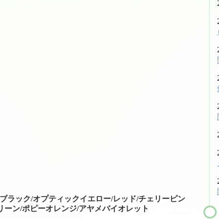
シューズ
シダス・インソール
グリップテープ
振動止め
ボール関係
バドミントンシャトル
工賃色々
アクセス・お問い合わせ
駐車場への行き方
駐車場への行き方（宝塚方面から来られる場合）
ト/ブラック/オプティックイエロー/レッド/チェリーピン
リーン/ポピーオレンジ/アヤメバイオレット
駐車場への行き方（西宮北口・伊丹・尼崎方面か