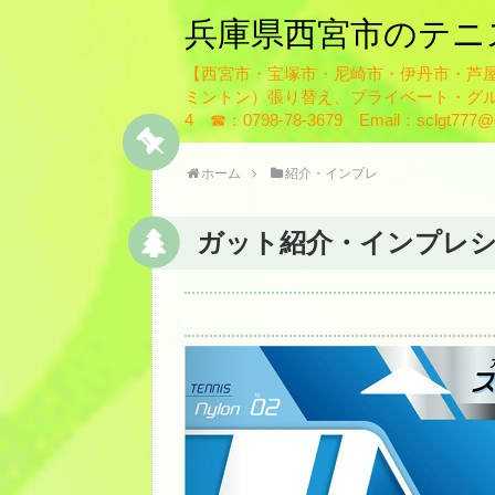
兵庫県西宮市のテニ
【西宮市・宝塚市・尼崎市・伊丹市・芦
ミントン）張り替え、プライベート・グル
4 ☎：0798-78-3679 Email：sclgt777@g
ホーム
紹介・インプレ
ガット紹介・インプレシリー