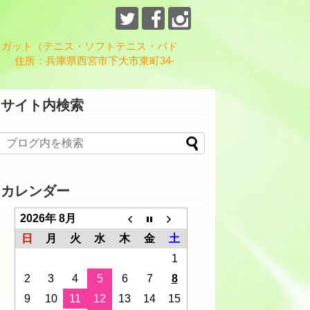
、ガット（テニス・ソフトテニス・バド
 住所：兵庫県西宮市下大市東町34-
サイト内検索
カレンダー
2026年 8月
日
月
火
水
木
金
土
1
2
3
4
5
6
7
8
9
10
11
12
13
14
15