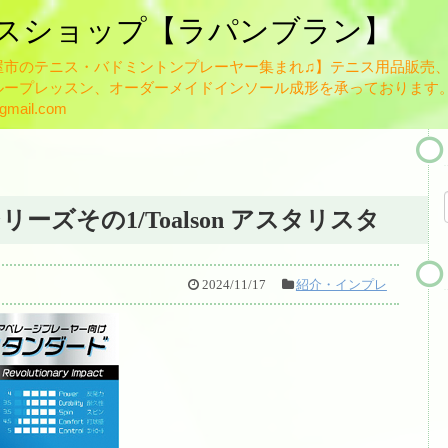
スショップ【ラパンブラン】
屋市のテニス・バドミントンプレーヤー集まれ♫】テニス用品販売
HOME
ープレッスン、オーダーメイドインソール成形を承っております。
ブログ
mail.com
お知らせ一覧
スタッフ紹介
ズその1/Toalson アスタリスタ
佐藤英治
瀬藤祐司
2024/11/17
紹介・インプレ
ガット張り替え
テニスレッスンについて
レッスン規定