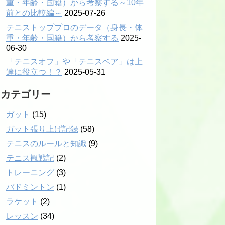
重・年齢・国籍）から考察する～10年
前との比較編～
2025-07-26
テニストッププロのデータ（身長・体
重・年齢・国籍）から考察する
2025-
06-30
「テニスオフ」や「テニスベア」は上
達に役立つ！？
2025-05-31
カテゴリー
ガット
(15)
ガット張り上げ記録
(58)
テニスのルールと知識
(9)
テニス観戦記
(2)
トレーニング
(3)
バドミントン
(1)
ラケット
(2)
レッスン
(34)