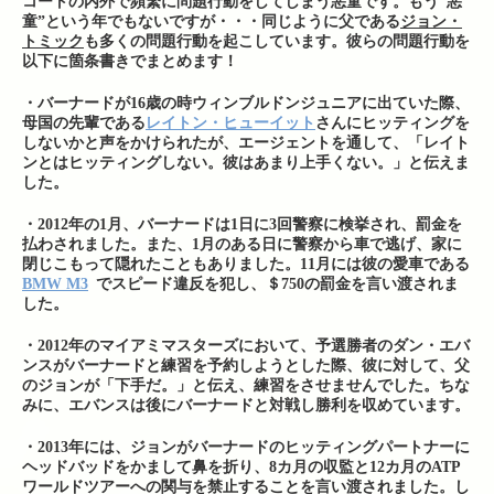
コートの内外で頻繁に問題行動をしてしまう悪童です。もう”悪
童”という年でもないですが・・・同じように父である
ジョン・
トミック
も多くの問題行動を起こしています。彼らの問題行動を
以下に箇条書きでまとめます！
・バーナードが16歳の時ウィンブルドンジュニアに出ていた際、
母国の先輩である
レイトン・ヒューイット
さんにヒッティングを
しないかと声をかけられたが、エージェントを通して、「レイト
ンとはヒッティングしない。彼はあまり上手くない。」と伝えま
した。
・2012年の1月、バーナードは1日に3回警察に検挙され、罰金を
払わされました。また、1月のある日に警察から車で逃げ、家に
閉じこもって隠れたこともありました。11月には彼の愛車である
BMW M3
でスピード違反を犯し、＄750の罰金を言い渡されま
した。
・2012年のマイアミマスターズにおいて、予選勝者のダン・エバ
ンスがバーナードと練習を予約しようとした際、彼に対して、父
のジョンが「下手だ。」と伝え、練習をさせませんでした。ちな
みに、エバンスは後にバーナードと対戦し勝利を収めています。
・2013年には、ジョンがバーナードのヒッティングパートナーに
ヘッドバッドをかまして鼻を折り、8カ月の収監と12カ月のATP
ワールドツアーへの関与を禁止することを言い渡されました。し