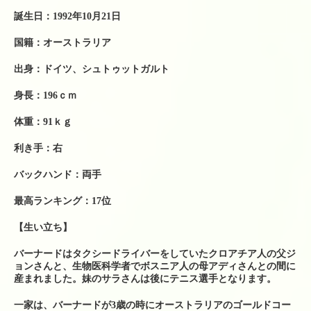
テニスレッスン予定表
誕生日：1992年10月21日
店舗販売商品
国籍：オーストラリア
硬式テニスラケット
出身：ドイツ、シュトゥットガルト
ソフトテニスラケット
身長：196ｃｍ
中古硬式テニスラケット
体重：91ｋｇ
ラケット購入時の特典
利き手：右
硬式ナチュラルガット
バックハンド：両手
最高ランキング：17位
硬式ナイロンガット
【生い立ち】
硬式ポリガット
バーナードはタクシードライバーをしていたクロアチア人の父ジ
ソフトテニスガット
ョンさんと、生物医科学者でボスニア人の母アディさんとの間に
産まれました。妹のサラさんは後にテニス選手となります。
バドミントンガット
一家は、バーナードが3歳の時にオーストラリアのゴールドコー