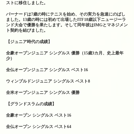
ストに移住しました。
シューズ
バーナードは7歳の時にテニスを始め、その実力を急速にのばし
シダス・インソール
ました。13歳の時には初めて出場したITF18歳以下ニュージーラ
ンド大会で優勝を果たします。そして同年彼はIMGとマネジメン
ト契約を結びました。
グリップテープ
【ジュニア時代の成績】
振動止め
全豪オープンジュニア シングルス 優勝（15歳3カ月、史上最年
ボール関係
少）
バドミントンシャトル
全仏オープンジュニア シングルス ベスト16
ウィンブルドンジュニア シングルス ベスト8
工賃色々
全米オープンジュニア シングルス 優勝
アクセス・お問い合わせ
【グランドスラムの成績】
駐車場への行き方
全豪オープン シングルス ベスト16
駐車場への行き方（宝塚方面から来られる場合）
全仏オープン シングルス ベスト64
駐車場への行き方（西宮北口・伊丹・尼崎方面か