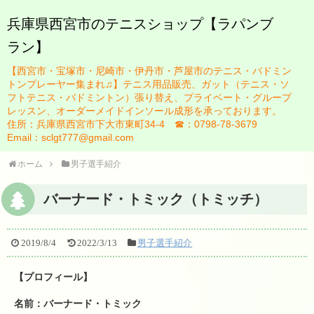
兵庫県西宮市のテニスショップ【ラパンブ
ラン】
HOME
【西宮市・宝塚市・尼崎市・伊丹市・芦屋市のテニス・バドミン
ブログ
トンプレーヤー集まれ♫】テニス用品販売、ガット（テニス・ソ
フトテニス・バドミントン）張り替え、プライベート・グループ
お知らせ一覧
レッスン、オーダーメイドインソール成形を承っております。
住所：兵庫県西宮市下大市東町34-4 ☎：0798-78-3679
スタッフ紹介
Email：sclgt777@gmail.com
佐藤英治
ホーム
男子選手紹介
瀬藤祐司
バーナード・トミック（トミッチ）
ガット張り替え
2019/8/4
2022/3/13
男子選手紹介
テニスレッスンについて
【プロフィール】
レッスン規定
名前：バーナード・トミック