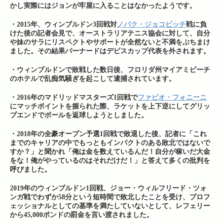
かし実際にはジョンが牢屋に入ることはなかったようです。
・2015年、ウィンブルドン3回戦対
ノバク・ジョコビッチ
戦に負
けた後の記者会見で、オーストラリアテニス協会に対して、自分
や妹のサラにリスペクトやサポートが全然ないと不満をぶちまけ
ました。その結果バーナードはデビスカップ代表を外されます。
・ウィンブルドンで敗戦した数日後、フロリダ州マイアミビーチ
のホテルで乱痴気騒ぎを起こして逮捕されています。
・2016年のマドリッドマスターズ1回戦で
ファビオ・フォニーニ
にマッチポイントを握られた際、ラケットを上下逆にしてグリッ
プエンドでボールを返球しようとしました。
・2018年の全豪オープン予選1回戦で敗退した後、記者に「これ
までのキャリアの中でもっともインパクトのある敗北ではないで
すか？」と聞かれ「俺は金を数えているんだ！自分が稼いだ大金
をな！俺がやっているのはそれだけだ！」と答えて多くの批判を
呼びました。
2019年のウィンブルドン1回戦、ジョー・ウィルフリード・ツォ
ンガ戦でわずか58分という短時間で敗北したことを受け、プロフ
ェッショナルとしての基準を満たしていないとして、レフェリー
から45,000ポンドの罰金を言い渡されました。