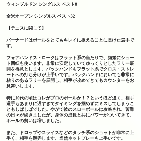
ら来られる場合）
ウィンブルドン シングルス ベスト8
全米オープン シングルス ベスト32
【テニスに関して】
バーナードはボールをとてもキレイに捉えることに長けた選手で
す。
フォアハンドストロークはフラット系の当たりで、頻繁にシュー
ト回転も使います。非常に安定していてゆっくりとしたラリー展
開を得意とします。バックハンドもフラット系でクロス・ストレ
ートへの打ち分けが上手いです。バックハンドにおいても非常に
粘りのあるラリーを展開し、相手が攻めてきてもカウンターをお
見舞いします。
特に10代の頃はコレがプロのボールか！？というほど遅く、相手
選手もあまりに遅すぎてタイミングを掴めずにミスしてしまうこ
ともしばしばでした。やがて彼のスローボールは攻略され、苦難
の日々が続きましたが、身体の成長と共にパワーがついてきて、
ボールの勢いは増しました。
また、ドロップやスライスなどのタッチ系のショットが非常に上
手く、相手を翻弄します。当然ネットプレーも上手いです。