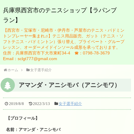
兵庫県西宮市のテニスショップ【ラパンブ
ラン】
HOME
【西宮市・宝塚市・尼崎市・伊丹市・芦屋市のテニス・バドミン
ブログ
トンプレーヤー集まれ♫】テニス用品販売、ガット（テニス・ソ
フトテニス・バドミントン）張り替え、プライベート・グループ
お知らせ一覧
レッスン、オーダーメイドインソール成形を承っております。
住所：兵庫県西宮市下大市東町34-4 ☎：0798-78-3679
スタッフ紹介
Email：sclgt777@gmail.com
佐藤英治
ホーム
女子選手紹介
瀬藤祐司
アマンダ・アニシモバ（アニシモワ）
ガット張り替え
2019/8/8
2022/3/13
女子選手紹介
テニスレッスンについて
【プロフィール】
レッスン規定
名前：アマンダ・アニシモバ