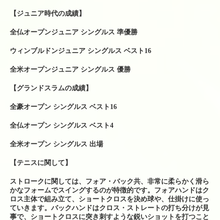
シューズ
【ジュニア時代の成績】
シダス・インソール
全仏オープンジュニア シングルス 準優勝
グリップテープ
ウィンブルドンジュニア シングルス ベスト16
全米オープンジュニア シングルス 優勝
振動止め
【グランドスラムの成績】
ボール関係
全豪オープン シングルス ベスト16
バドミントンシャトル
全仏オープン シングルス ベスト4
工賃色々
全米オープン シングルス 出場
アクセス・お問い合わせ
【テニスに関して】
駐車場への行き方
ストロークに関しては、フォア・バック共、非常に柔らかく滑ら
かなフォームでスイングするのが特徴的です。フォアハンドはク
駐車場への行き方（宝塚方面から来られる場合）
ロス主体で組み立て、ショートクロスを決め球や、仕掛けに使っ
ていきます。バックハンドはクロス・ストレートの打ち分けが見
駐車場への行き方（西宮北口・伊丹・尼崎方面か
事で、ショートクロスに突き刺すような鋭いショットを打つこと