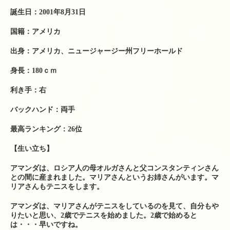
テニスレッスン予定表
誕生日：2001年8月31日
店舗販売商品
国籍：アメリカ
硬式テニスラケット
出身：アメリカ、ニュージャージー州フリーホールド
ソフトテニスラケット
身長：180ｃｍ
中古硬式テニスラケット
利き手：右
ラケット購入時の特典
バックハンド：両手
硬式ナチュラルガット
最高ランキング：26位
【生い立ち】
硬式ナイロンガット
アマンダは、ロシア人の母オルガさんと父コンスタンティンさん
硬式ポリガット
との間に産まれました。マリアさんというお姉さんがいます。マ
リアさんもテニスをします。
ソフトテニスガット
アマンダは、マリアさんがテニスをしているのを見て、自分もや
りたいと思い、2歳でテニスを始めました。2歳で始めると
バドミントンガット
は・・・早いですね。