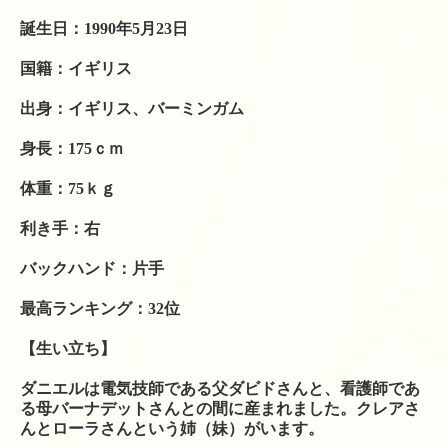
テニスレッスン予定表
誕生日：1990年5月23日
店舗販売商品
国籍：イギリス
硬式テニスラケット
出身：イギリス、バーミンガム
ソフトテニスラケット
身長：175ｃｍ
中古硬式テニスラケット
体重：75ｋｇ
ラケット購入時の特典
利き手：右
硬式ナチュラルガット
バックハンド：片手
硬式ナイロンガット
最高ランキング：32位
硬式ポリガット
【生い立ち】
ソフトテニスガット
ダニエルは電気技師である父ダビドさんと、看護師であ
る母バーナデットさんとの間に産まれました。クレアさ
バドミントンガット
んとローラさんという姉（妹）がいます。