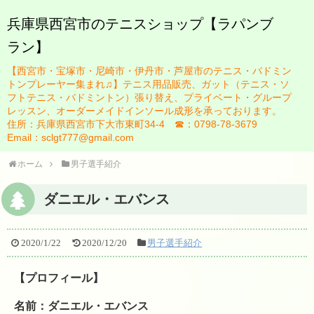
兵庫県西宮市のテニスショップ【ラパンブ
ラン】
HOME
【西宮市・宝塚市・尼崎市・伊丹市・芦屋市のテニス・バドミン
ブログ
トンプレーヤー集まれ♫】テニス用品販売、ガット（テニス・ソ
フトテニス・バドミントン）張り替え、プライベート・グループ
お知らせ一覧
レッスン、オーダーメイドインソール成形を承っております。
住所：兵庫県西宮市下大市東町34-4 ☎：0798-78-3679
スタッフ紹介
Email：sclgt777@gmail.com
佐藤英治
ホーム
男子選手紹介
瀬藤祐司
ダニエル・エバンス
ガット張り替え
2020/1/22
2020/12/20
男子選手紹介
テニスレッスンについて
【プロフィール】
レッスン規定
名前：ダニエル・エバンス