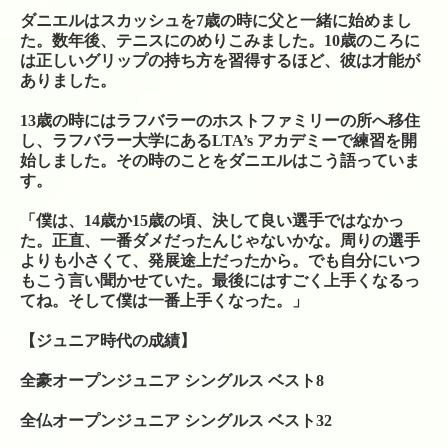
シューズ
ダニエルはスカッシュを7歳の時に父と一緒に始めまし
た。数年後、テニスにのめりこみました。10歳のころに
は正しいグリップの持ち方を習得するほど、彼は才能が
シダス・インソール
ありました。
グリップテープ
13歳の時にはラフバラーのホストファミリーの所へ移住
し、ラフバラー大学にあるLTA’s アカデミーで練習を開
振動止め
始しました。その時のことをダニエルはこう語っていま
す。
ボール関係
「僕は、14歳か15歳の頃、決して良い選手ではなかっ
バドミントンシャトル
た。正直、一番ダメだったんじゃないかな。周りの選手
よりも小さくて、発展途上だったから。でも自分にいつ
工賃色々
もこう言い聞かせていた。最後にはすごく上手くなるっ
てね。そして僕は一番上手くなった。」
アクセス・お問い合わせ
【ジュニア時代の成績】
駐車場への行き方
全豪オープンジュニア シングルス ベスト8
駐車場への行き方（宝塚方面から来られる場合）
全仏オープンジュニア シングルス ベスト32
駐車場への行き方（西宮北口・伊丹・尼崎方面か